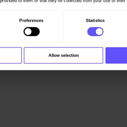
 provided to them or that they’ve collected from your use of their
Preferences
Statistics
esrätter åt Lundaborna. Det är
Allow selection
ete med projektutvecklaren