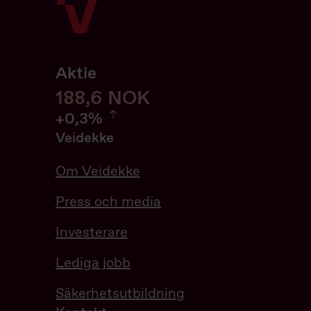
Aktie
188,6
188,6
NOK
0.32%
+
0,3%
Veidekke
Om Veidekke
Press och media
Investerare
Lediga jobb
Säkerhetsutbildning