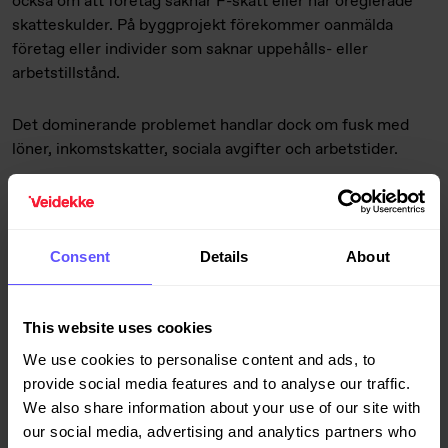
också om att företag saknar F-skatt eller har oreglerade
skatteskulder. På byggprojekt förekommer oanmälda
företag eller individer som saknar uppehålls- eller
arbetstillstånd.
Det dominerande problemet handlar dock om fusk med
löner, inkomstskatter, sociala avgifter och arbetstider.
Det förekommer både bland svenska AB och
utlandsregistrerade bolag men med den gemensamma
nämnaren att de som drabbas är yrkesarbetare med
Consent
Details
About
hemadress utanför Norden. Bland dessa är den fackliga
organisationsgraden låg och ofta finns en rädsla att hävda
sina rättigheter. Oseriösa företag är som regel kopplade till
This website uses cookies
själva utförandet. De finns oftast från led två och nedåt i
We use cookies to personalise content and ads, to
underleverantörskedjan.
provide social media features and to analyse our traffic.
We also share information about your use of our site with
Endast seriösa entreprenörer
our social media, advertising and analytics partners who