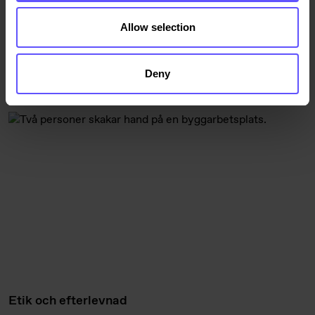
På våra
leverantörssidor
kan du läsa mer om vad som
Allow selection
gäller för våra underleverantörer.
Deny
Intressant för dig?
Etik och efterlevnad