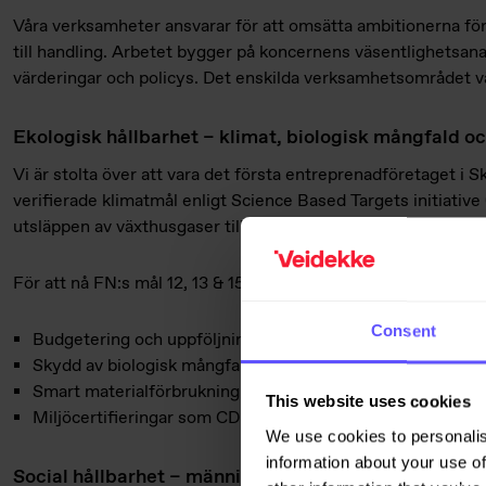
Våra verksamheter ansvarar för att omsätta ambitionerna för 
till handling. Arbetet bygger på koncernens väsentlighetsana
värderingar och policys. Det enskilda verksamhetsområdet vä
Ekologisk hållbarhet – klimat, biologisk mångfald oc
Vi är stolta över att vara det första entreprenadföretaget i
verifierade klimatmål enligt Science Based Targets initiative 
utsläppen av växthusgaser till 2030 och nå nettonoll senast
För att nå FN:s mål 12, 13 & 15 inom
klimat och miljö
arbetar 
Consent
Budgetering och uppföljning av våra växtgasutsläpp
Skydd av biologisk mångfald och minskad avskogning
Smart materialförbrukning och cirkulär ekonomi
This website uses cookies
Miljöcertifieringar som CDP (betyg A) och EcoVadis (bro
We use cookies to personalis
information about your use of
Social hållbarhet – människor i fokus