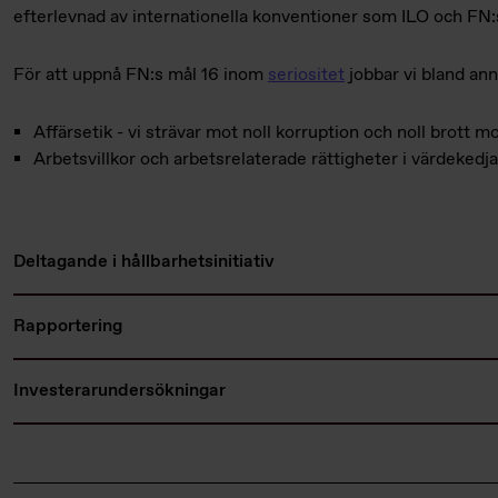
efterlevnad av internationella konventioner som ILO och FN:
För att uppnå FN:s mål 16 inom
seriositet
jobbar vi bland an
Affärsetik - vi strävar mot noll korruption och noll brott 
Arbetsvillkor och arbetsrelaterade rättigheter i värdekedj
Deltagande i hållbarhetsinitiativ
Rapportering
Investerarundersökningar