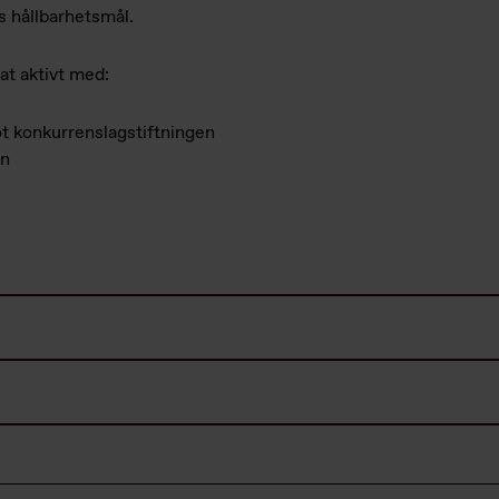
s hållbarhetsmål.
nat aktivt med:
mot konkurrenslagstiftningen
an