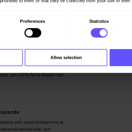
 provided to them or that they’ve collected from your use of their
ldhet och trygghet är självklara
iga nätverk och
Preferences
Statistics
nen.
ntligheter – och arbetar nära
kor i hela leverantörskedjan.
Allow selection
and annat aktivt med:
skador och 20% färre skador per
skapande
nsparens och sund konkurrens är
everantörskontroller och