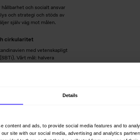
hållbarhet och socialt ansvar
lys och strategi och stöds av
ljer själv väg mot målen.
h cirkularitet
 Skandinavien med vetenskapligt
(SBTi). Vårt mål: halvera
 2045.
vi bland annat aktivt med:
Details
nsmedalj)
e content and ads, to provide social media features and to analy
 our site with our social media, advertising and analytics partn