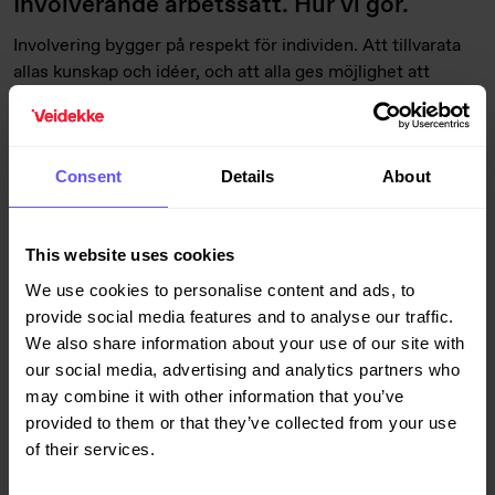
Involverande arbetssätt. Hur vi gör.
Involvering bygger på respekt för individen. Att tillvarata
allas kunskap och idéer, och att alla ges möjlighet att
påverka sin arbetssituation. Det handlar om att jobba
smartare, inte snabbare. Och det löper som en röd tråd
genom hela vårt arbetssätt. Det arbetssättet bygger på:
Consent
Details
About
Involverande planering som ger ökad produktivitet och
minskat spill.
This website uses cookies
Fokus på teamet för att bygga engagemang och säkra
delaktighet.
We use cookies to personalise content and ads, to
Gemensamma arbetssätt där vi använder digitala
provide social media features and to analyse our traffic.
hjälpmedel för att effektivisera, öka kvalitéten och
We also share information about your use of our site with
säkerställa att alla alltid har rätt och uppdaterad
our social media, advertising and analytics partners who
information under hela projektets gång.
may combine it with other information that you’ve
provided to them or that they’ve collected from your use
of their services.
Läs mer om vårt involverande arbetssätt