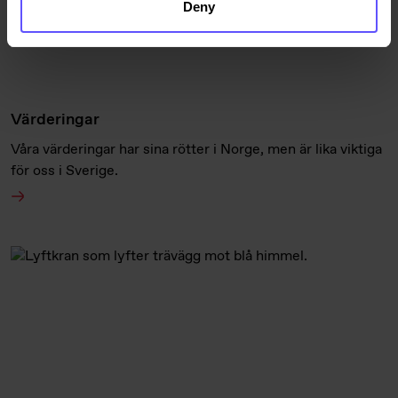
Deny
Värderingar
Våra värderingar har sina rötter i Norge, men är lika viktiga
för oss i Sverige.