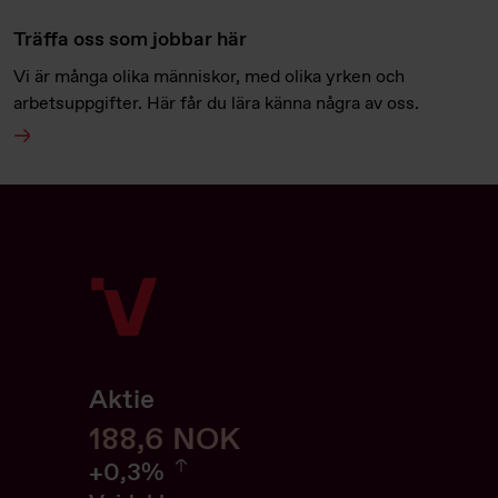
Träffa oss som jobbar här
Vi är många olika människor, med olika yrken och
arbetsuppgifter. Här får du lära känna några av oss.
Aktie
188,6
188,6
NOK
0.32%
+
0,3%