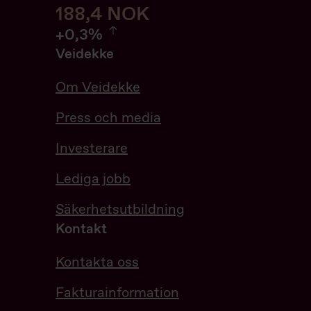
188,6
188,6
NOK
0.32%
+
0,3%
Veidekke
Om Veidekke
Press och media
Investerare
Lediga jobb
Säkerhetsutbildning
Kontakt
Kontakta oss
Fakturainformation