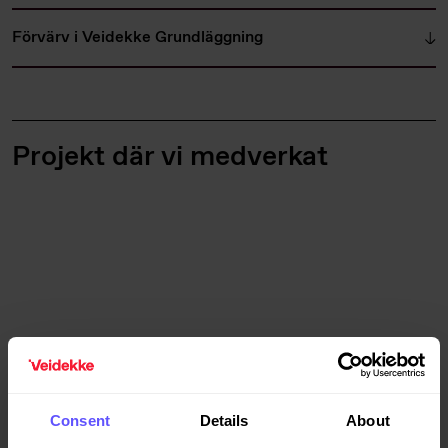
Förvärv i Veidekke Grundläggning
Projekt där vi medverkat
Consent
Details
About