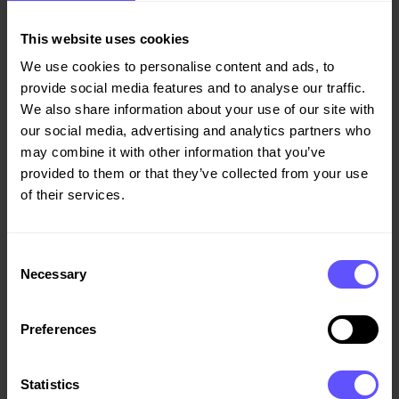
Kajplats 9–10
This website uses cookies
Renovering och förstärkning av 50 meter befintlig kaj i
Gävle Hamn för att kunna hantera och lossa inkommande
We use cookies to personalise content and ads, to
fartyg.
provide social media features and to analyse our traffic.
We also share information about your use of our site with
our social media, advertising and analytics partners who
may combine it with other information that you’ve
provided to them or that they’ve collected from your use
of their services.
Consent
Necessary
Selection
Preferences
Statistics
Norrbotniabanan