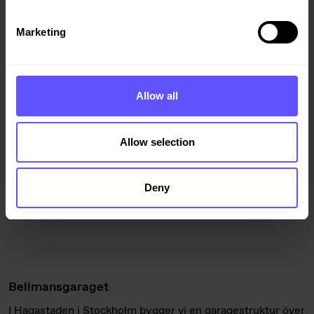
Vi har byggt första etappen i Norrbotniabanan, åt
Marketing
Trafikverket.
Allow all
Allow selection
Deny
Bellmansgaraget
I Hagastaden i Stockholm bygger vi en garagestruktur över