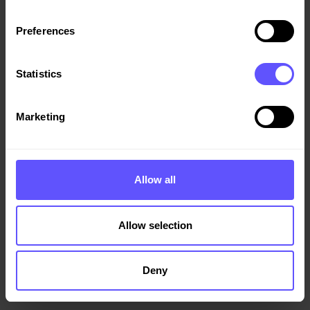
Preferences
Statistics
Marketing
2026-05-07
Veidekke-koncernen: Resultat för första kvartalet
Allow all
2026
Veidekke omsatte för 9,7 miljarder NOK under första
kvartalet 2026. Resultatet före skatt uppgick till 27
Allow selection
miljoner NOK. Vid kvartalets slut hade koncernen en
orderstock på 48,1 miljarder NOK.
Deny