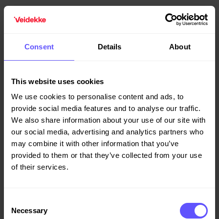
Consent
Details
About
2026-05-11
This website uses cookies
Veidekke och Trafikverket minskar klimatpåverkan
We use cookies to personalise content and ads, to
i bro- och motorvägsprojekt
provide social media features and to analyse our traffic.
Veidekke bygger om två motorvägsetapper av E20 förbi
We also share information about your use of our site with
Mariestad på uppdrag av Trafikverket. Tack vare smartare
our social media, advertising and analytics partners who
och mer hållbara lösningar minskar projektet
may combine it with other information that you’ve
klimatpåverkan betydligt jämfört med planerat.
provided to them or that they’ve collected from your use
of their services.
Consent
Necessary
Selection