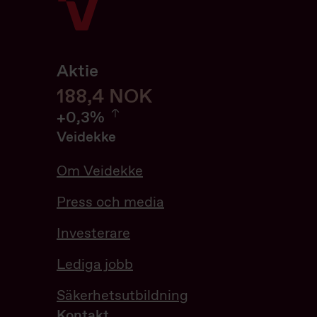
Aktie
188,6
188,6
NOK
0.32%
+
0,3%
Veidekke
Om Veidekke
Press och media
Investerare
Lediga jobb
Säkerhetsutbildning
Kontakt