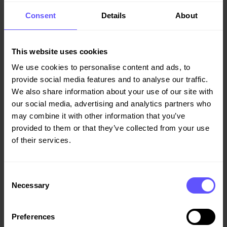
Consent
Details
About
Varje avsnitt i handboken avslutas med handfasta råd och
rekommendationer. Dessa kan du använda som checklista
vid utformningen av kontraktskrav men också vid behov av
This website uses cookies
uppföljning eller om det uppstått en situation som behöver
We use cookies to personalise content and ads, to
hanteras.
provide social media features and to analyse our traffic.
We also share information about your use of our site with
our social media, advertising and analytics partners who
may combine it with other information that you’ve
Ladda ner din beställarhandbok
provided to them or that they’ve collected from your use
of their services.
Consent
I bräschen för en sundare byggbransch
Necessary
Selection
Vi på Veidekke har under många år varit en drivande aktör i
arbetet för en sundare byggbransch genom att omsätta
Preferences
krav på seriositet till konkreta arbetssätt, kontroller och