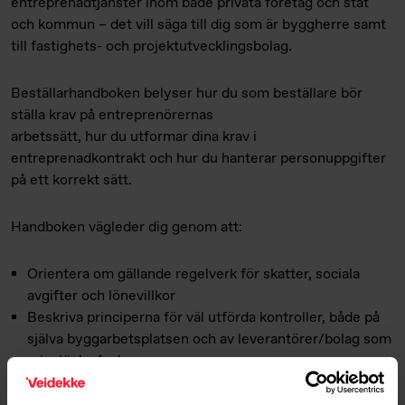
entreprenadtjänster inom både privata företag och stat
och kommun – det vill säga till dig som är byggherre samt
till fastighets- och projektutvecklingsbolag.
Beställarhandboken belyser hur du som beställare bör
ställa krav på entreprenörernas
arbetssätt, hur du utformar dina krav i
entreprenadkontrakt och hur du hanterar personuppgifter
på ett korrekt sätt.
Handboken vägleder dig genom att:
Orientera om gällande regelverk för skatter, sociala
avgifter och lönevillkor
Beskriva principerna för väl utförda kontroller, både på
själva byggarbetsplatsen och av leverantörer/bolag som
misstänks fuska
Tillhandahålla konkreta tips för hur krav ska utformas
mot huvudentreprenören i upphandlingsskedet