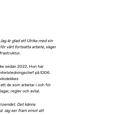
Jag är glad att Ulrika med sin
ör vårt fortsatta arbete
, säger
rastruktur.
ekke sedan 2022. Hon har
amhetsledningschef på ID06.
r Veidekkes
att de som arbetar i och för
agar, regler och avtal.
rtroendet. Det känns
ad. Jag ser fram emot att