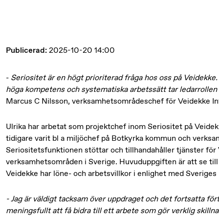
Publicerad:
2025-10-20 14:00
-
Seriositet är en högt prioriterad fråga hos oss på Veidekke. 
höga kompetens och systematiska arbetssätt tar ledarrollen f
Marcus C Nilsson, verksamhetsområdeschef för Veidekke Inf
Ulrika har arbetat som projektchef inom Seriositet på Veid
tidigare varit bl a miljöchef på Botkyrka kommun och verks
Seriositetsfunktionen stöttar och tillhandahåller tjänster fö
verksamhetsområden i Sverige. Huvuduppgiften är att se till 
Veidekke har löne- och arbetsvillkor i enlighet med Sveriges l
- Jag är väldigt tacksam över uppdraget och det fortsatta fö
meningsfullt att få bidra till ett arbete som gör verklig skilln