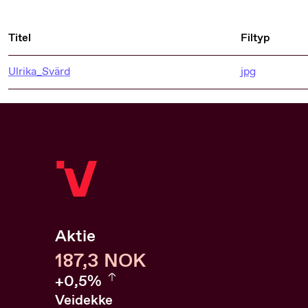
Titel
Filtyp
Ulrika_Svärd
jpg
Aktie
187,6
187,6
NOK
0.54%
+
0,5%
Veidekke