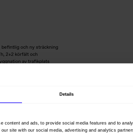
befintlig och ny sträckning
h, 2+2 körfält och
ggnation av trafikplats
, ombyggnation av befintlig
allmänna och enskilda vägar.
enad, etapp Hindsberg-
Details
nslutande väg i norr, mellan väg
 förbi Mariestad och därmed får
e content and ads, to provide social media features and to analy
fikverket i pågående
 our site with our social media, advertising and analytics partn