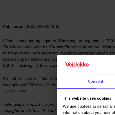
Publicerad:
2025-03-05 14:15
I Veidekkes uppdrag ingår en 12 km lång ombyggnad av E20 i 
förbi Mariestad. Vägen utformas för en hastighet av 100 km/
mittseparering med vägräcke. Projektet omfattar också omby
Brodderud, ny trafikplats Hasslerör i korsningen E20/väg 26
E20 till lokalväg, ny lokalväg samt om- och nybyggnation av 
Projektet ansluter i söder mot Veidekkes pågående entrepr
Consent
Muggebo på E20 förbi Mariestad, och sträcker sig fram till a
26 och Hova.
This website uses cookies
- Det glädjer mig att vi även vann den andra etappen av E20
We use cookies to personalis
möjligheten att fortsätta det fina samarbetet vi har med Tra
information about your use of