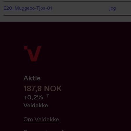
E20_Muggebo-Tjos-01
jpg
Aktie
188
188,0
NOK
0.21%
+
0,2%
Veidekke
Om Veidekke