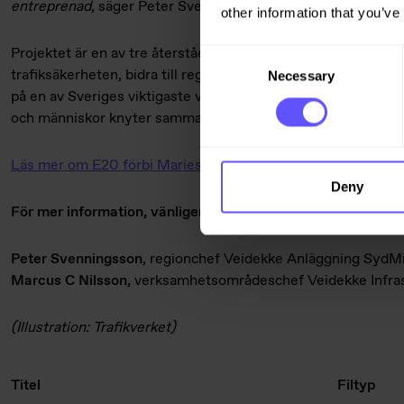
entreprenad
, säger Peter Svenningsson, regionchef på Veid
other information that you’ve
Projektet är en av tre återstående etapper av E20-utbyggna
Consent
trafiksäkerheten, bidra till regional tillväxt och skapa bättre 
Necessary
Selection
på en av Sveriges viktigaste vägar. Bättre trafiksäkerhet oc
och människor knyter samman landets olika regioner.
Läs mer om E20 förbi Mariestad
Deny
För mer information, vänligen kontakta:
Peter Svenningsson
, regionchef Veidekke Anläggning SydMit
Marcus C Nilsson,
verksamhetsområdeschef Veidekke Infras
(Illustration: Trafikverket)
Titel
Filtyp