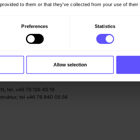
ekke Anläggning.
 provided to them or that they’ve collected from your use of their
den som ska förbättra
förutsättningar för transporter
Preferences
Statistics
h framkomlighet för både varor
Allow selection
t, tel. +46 76 126 40 19
truktur, tel +46 76 840 05 56