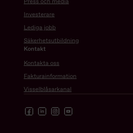
Press och media
Investerare
Lediga jobb
Säkerhetsutbildning
Kontakt
Kontakta oss
Fakturainformation
Visselblåsarkanal
facebook
linkedin
instagram
youtube