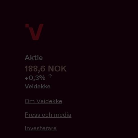
Aktie
188,6
188,6
NOK
0.32%
+
0,3%
Veidekke
Om Veidekke
Press och media
Investerare