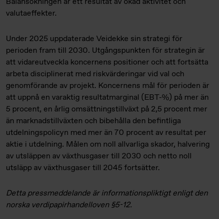
Balansökningen är ett resultat av ökad aktivitet och
valutaeffekter.
Under 2025 uppdaterade Veidekke sin strategi för
perioden fram till 2030. Utgångspunkten för strategin är
att vidareutveckla koncernens positioner och att fortsätta
arbeta disciplinerat med riskvärderingar vid val och
genomförande av projekt. Koncernens mål för perioden är
att uppnå en varaktig resultatmarginal (EBT-%) på mer än
5 procent, en årlig omsättningstillväxt på 2,5 procent mer
än marknadstillväxten och bibehålla den befintliga
utdelningspolicyn med mer än 70 procent av resultat per
aktie i utdelning. Målen om noll allvarliga skador, halvering
av utsläppen av växthusgaser till 2030 och netto noll
utsläpp av växthusgaser till 2045 fortsätter.
Detta pressmeddelande är informationspliktigt enligt den
norska verdipapirhandelloven §5-12.