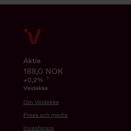
Aktie
188
188,0
NOK
0.21%
+
0,2%
Veidekke
Om Veidekke
Press och media
Investerare