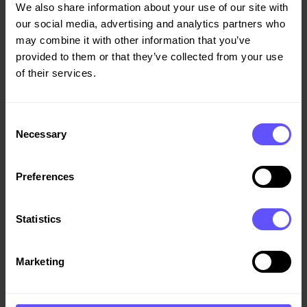
Rapport: Bostäder till överkomligt pris
We also share information about your use of our site with
our social media, advertising and analytics partners who
Ägarmarknaden – en dold bostadssocial resurs
may combine it with other information that you’ve
provided to them or that they’ve collected from your use
of their services.
Consent
Necessary
Selection
Preferences
Statistics
Marketing
Reportage
Här kan du läsa mer om våra projekt och om oss som