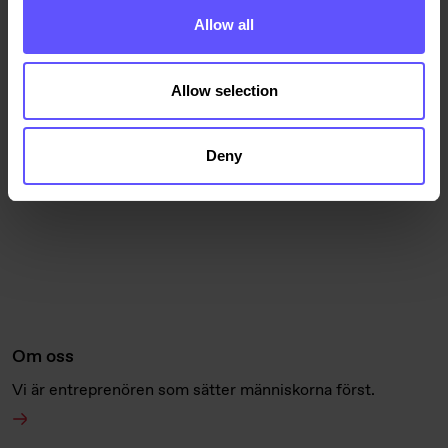
jobbar på Veidekke.
Allow all
Allow selection
Deny
Om oss
Vi är entreprenören som sätter människorna först.