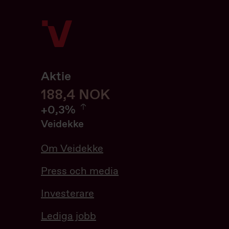
Aktie
188,6
188,6
NOK
0.32%
+
0,3%
Veidekke
Om Veidekke
Press och media
Investerare
Lediga jobb