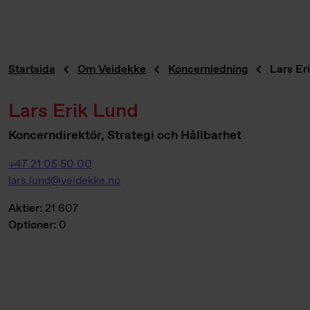
Startsida
Om Veidekke
Koncernledning
Lars Er
Lars Erik Lund
Koncerndirektör, Strategi och Hållbarhet
+47 21 05 50 00
lars.lund@veidekke.no
Aktier:
21 607
Optioner:
0