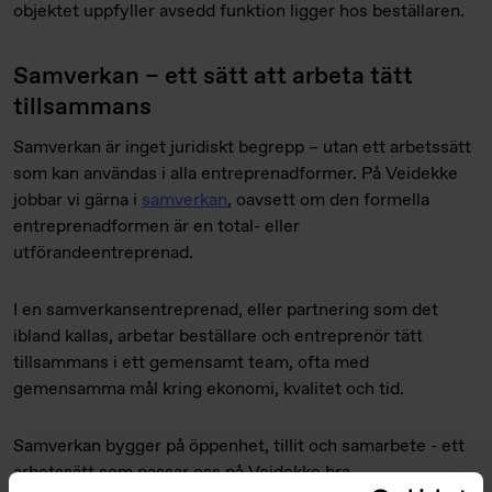
objektet uppfyller avsedd funktion ligger hos beställaren.
Samverkan – ett sätt att arbeta tätt
tillsammans
Samverkan är inget juridiskt begrepp – utan ett arbetssätt
som kan användas i alla entreprenadformer. På Veidekke
jobbar vi gärna i
samverkan
, oavsett om den formella
entreprenadformen är en total- eller
utförandeentreprenad.
I en samverkansentreprenad, eller partnering som det
ibland kallas, arbetar beställare och entreprenör tätt
tillsammans i ett gemensamt team, ofta med
gemensamma mål kring ekonomi, kvalitet och tid.
Samverkan bygger på öppenhet, tillit och samarbete - ett
arbetssätt som passar oss på Veidekke bra.