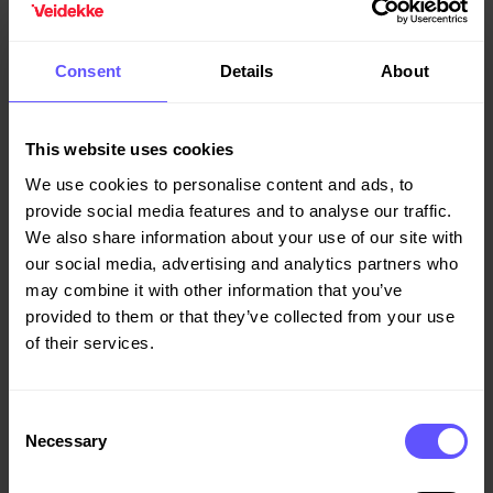
Andra begrepp att känna till
Consent
Details
About
I byggbranschen används flera närliggande uttryck
relaterade till entreprenad. Här förklarar vi dem kort:
This website uses cookies
Generalentreprenad
- En entreprenör
We use cookies to personalise content and ads, to
(generalentreprenören) ansvarar inför beställaren för
provide social media features and to analyse our traffic.
hela produktionen
We also share information about your use of our site with
Delad entreprenad -
Beställaren tecknar separata avtal
our social media, advertising and analytics partners who
med flera entreprenörer för att utföra olika delar av
may combine it with other information that you’ve
projektet, till exempel mark, bygg, el och VVS. Det ger
provided to them or that they’ve collected from your use
beställaren större kontroll men kräver samtidigt mer
of their services.
samordning från beställarens sida.
Underentreprenad -
När en huvudentreprenör anlitar en
annan entreprenör för att utföra en del av arbetet har
Consent
den en underentreprenad. Inom byggbranschen
Necessary
Selection
förkortar vi ofta "underentreprenör" med "UE".