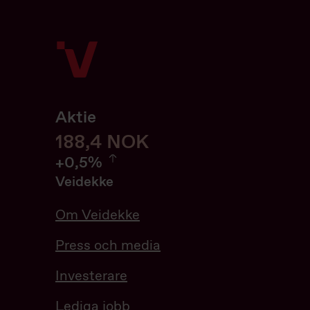
Aktie
188,6
188,6
NOK
0.53%
+
0,5%
Veidekke
Om Veidekke
Press och media
Investerare
Lediga jobb