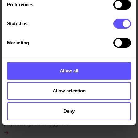
Preferences
Intressant för dig?
Statistics
Marketing
Allow all
Allow selection
Totalentreprenad
Deny
I en totalentreprenad ansvarar entreprenören för både
projekteringen och byggandet.