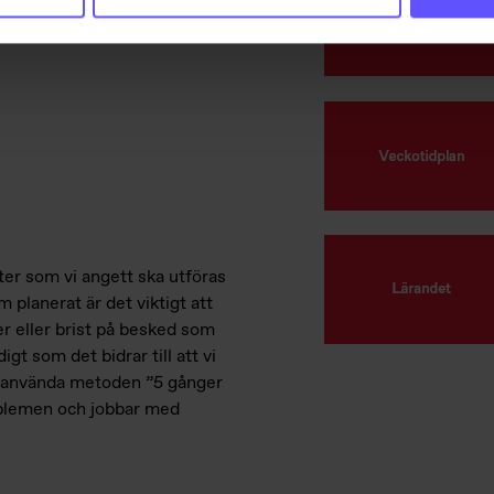
ter som vi angett ska utföras
m planerat är det viktigt att
er eller brist på besked som
t som det bidrar till att vi
tt använda metoden ”5 gånger
roblemen och jobbar med