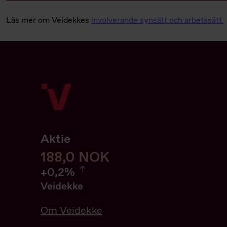
Läs mer om Veidekkes
involverande synsätt och arbetssätt
Aktie
188
188,0
NOK
0.21%
+
0,2%
Veidekke
Om Veidekke