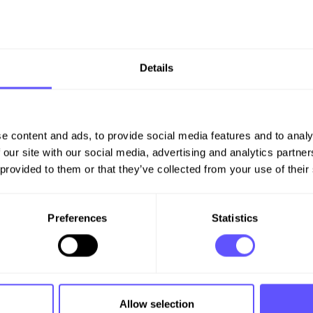
s kompetens och dels för att
Details
ktivt, med rätt kvalitet och på
 är ett verktyg som används för
i den rullande veckotidplanen
e content and ads, to provide social media features and to analy
ras i ett tidigt skede och
 our site with our social media, advertising and analytics partn
 provided to them or that they’ve collected from your use of their
Preferences
Statistics
Allow selection