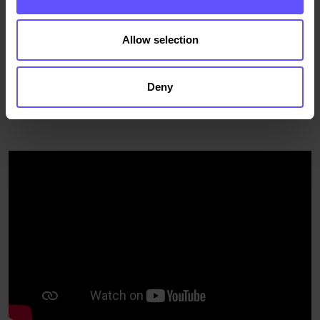
Nåiden skriver under på.
Allow selection
– Såklart att projektet känns lite extra för oss som lever
här, säger Anders Similä. Det är viktigt att det blir bra, både
för egen del och för kommande generationer.
Deny