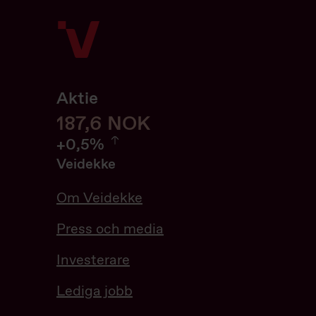
Aktie
187,6
187,6
NOK
0.54%
+
0,5%
Veidekke
Om Veidekke
Press och media
Investerare
Lediga jobb