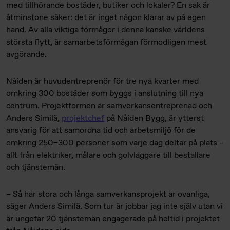
med tillhörande bostäder, butiker och lokaler? En sak är
åtminstone säker: det är inget någon klarar av på egen
hand. Av alla viktiga förmågor i denna kanske världens
största flytt, är samarbetsförmågan förmodligen mest
avgörande.
Nåiden är huvudentreprenör för tre nya kvarter med
omkring 300 bostäder som byggs i anslutning till nya
centrum. Projektformen är samverkansentreprenad och
Anders Similä,
projektchef
på Nåiden Bygg, är ytterst
ansvarig för att samordna tid och arbetsmiljö för de
omkring 250–300 personer som varje dag deltar på plats –
allt från elektriker, målare och golvläggare till beställare
och tjänstemän.
– Så här stora och långa samverkansprojekt är ovanliga,
säger Anders Similä. Som tur är jobbar jag inte själv utan vi
är ungefär 20 tjänstemän engagerade på heltid i projektet