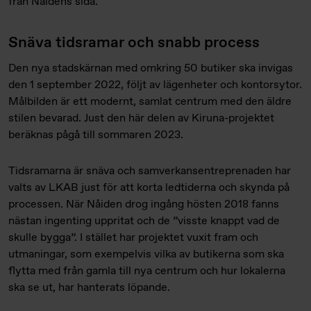
från Nåidens sida.
Snäva tidsramar och snabb process
Den nya stadskärnan med omkring 50 butiker ska invigas
den 1 september 2022, följt av lägenheter och kontorsytor.
Målbilden är ett modernt, samlat centrum med den äldre
stilen bevarad. Just den här delen av Kiruna-projektet
beräknas pågå till sommaren 2023.
Tidsramarna är snäva och samverkansentreprenaden har
valts av LKAB just för att korta ledtiderna och skynda på
processen. När Nåiden drog ingång hösten 2018 fanns
nästan ingenting uppritat och de ”visste knappt vad de
skulle bygga”. I stället har projektet vuxit fram och
utmaningar, som exempelvis vilka av butikerna som ska
flytta med från gamla till nya centrum och hur lokalerna
ska se ut, har hanterats löpande.