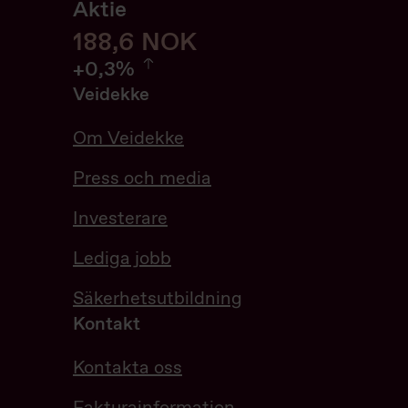
Aktie
188,6
188,6
NOK
0.32%
+
0,3%
Veidekke
Om Veidekke
Press och media
Investerare
Lediga jobb
Säkerhetsutbildning
Kontakt
Kontakta oss