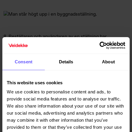
8. Beställaren och användaren av en ställning har
skyldighet att ta reda på hur och under vilka
förutsättningar den får användas. Samtidigt har de också
rätt att arbeta på en korrekt monterad ställning som på ett
Consent
Details
About
säkert sätt möjliggör aktuellt arbete.
This website uses cookies
9. Ändringar i en ställning får endast utföras av utbildade
We use cookies to personalise content and ads, to
ställningsmontörer, vilket vanligen är
provide social media features and to analyse our traffic.
ställningsentreprenören som anlitats för montaget av
We also share information about your use of our site with
ställningen. Behöver något justeras, gör inget själv utan
our social media, advertising and analytics partners who
kontakta i stället ställningsmontören.
may combine it with other information that you’ve
provided to them or that they’ve collected from your use