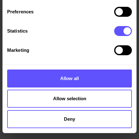
Preferences
Statistics
Hovås entré
Marketing
I Nya Hovås i Göteborg har vi byggt Hovås Entré – ett nytt
kvarter med 82 bostadsrätter och lokaler, uppfört som
totalentreprenad för Nordr.
Allow all
Allow selection
Deny