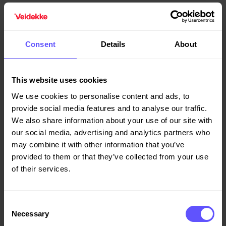
Consent
Details
About
This website uses cookies
Esplanaden
We use cookies to personalise content and ads, to
provide social media features and to analyse our traffic.
I Hjärup, centralt i Skåne, bygger vi 28 nya
We also share information about your use of our site with
bostadsrättslägenheter tillsammans med OBOS.
our social media, advertising and analytics partners who
may combine it with other information that you’ve
provided to them or that they’ve collected from your use
of their services.
Consent
Necessary
Selection