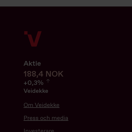
Aktie
188,6
188,6
NOK
0.32%
+
0,3%
Veidekke
Om Veidekke
Press och media
Investerare