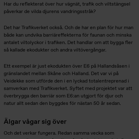
Har du reflekterat över hur vägnät, trafik och viltstängsel
påverkar de vilda djurens vandringsstråk?
Det har Trafikverket också. Och de har en plan för hur man
både kan undvika barriäreffekterna för faunan och minska
antalet viltolyckor i trafiken. Det handlar om att bygga fler
så kallade ekodukter och andra viltövergångar.
Ett exempel är just ekodukten över E6 på Hallandsåsen i
gränslandet mellan Skåne och Halland. Det var vi på
Veidekke som utförde den i en lyckad totalentreprenad i
samverkan med Trafikverket. Syftet med projektet var att
överbrygga den barriär som E6:an utgjort för djur och
natur allt sedan den byggdes för nästan 50 år sedan.
Älgar vågar sig över
Och det verkar fungera. Redan samma vecka som