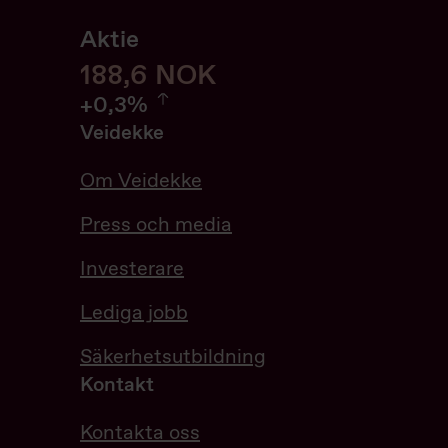
Aktie
188,6
188,6
NOK
0.32%
+
0,3%
Veidekke
Om Veidekke
Press och media
Investerare
Lediga jobb
Säkerhetsutbildning
Kontakt
Kontakta oss