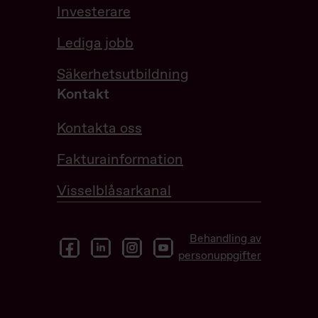
Investerare
Lediga jobb
Säkerhetsutbildning
Kontakt
Kontakta oss
Fakturainformation
Visselblåsarkanal
Behandling av
facebook
linkedin
instagram
youtube
personuppgifter