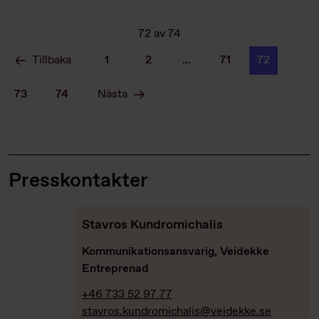
72
av
74
Tillbaka
1
2
...
71
72
73
74
Nästa
Presskontakter
Stavros Kundromichalis
Kommunikationsansvarig, Veidekke
Entreprenad
+46 733 52 97 77
stavros.kundromichalis@veidekke.se