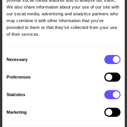
provide social media features and to analyse our traffic.
We also share information about your use of our site with
our social media, advertising and analytics partners who
may combine it with other information that you’ve
provided to them or that they’ve collected from your use
2007-04-03
of their services.
Veidekke bygger bostäder i Östra Kvillebäcken i
Göteborg.
Consent
Necessary
Selection
Preferences
Statistics
Marketing