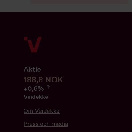
Aktie
188,8
188,8
NOK
0.64%
+
0,6%
Veidekke
Om Veidekke
Press och media